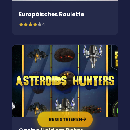
Europäisches Roulette
4
REGISTRIEREN