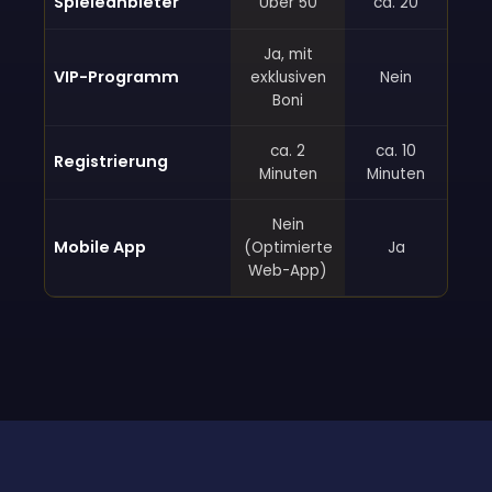
Spieleanbieter
Über 50
ca. 20
Ja, mit
VIP-Programm
exklusiven
Nein
Boni
ca. 2
ca. 10
Registrierung
Minuten
Minuten
Nein
Mobile App
(Optimierte
Ja
Web-App)