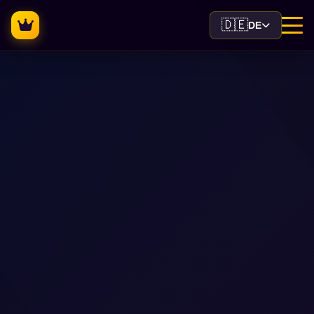
🇩🇪
DE