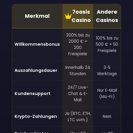
7oasis
Andere
Merkmal
Casino
Casinos
200% bis zu
100% bis zu
2000 € +
Willkommensbonus
500 € + 50
200
Freispiele
Freispiele
Innerhalb 24
3-5
Auszahlungsdauer
Stunden
Werktage
24/7 Live-
Nur E-Mail
Kundensupport
Chat & E-
(Mo-Fr)
Mail
Ja (BTC, ETH,
Krypto-Zahlungen
Nein
LTC uvm.)