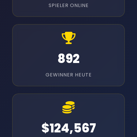
SPIELER ONLINE
896
GEWINNER HEUTE
$124,562