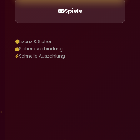
Spiele
Lizenz & Sicher
Sichere Verbindung
Schnelle Auszahlung