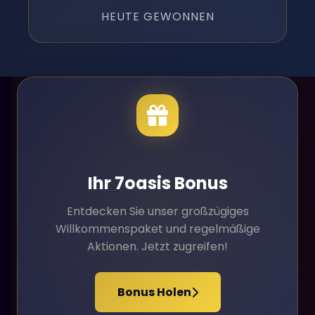
HEUTE GEWONNEN
Ihr 7oasis Bonus
Entdecken Sie unser großzügiges
Willkommenspaket und regelmäßige
Aktionen. Jetzt zugreifen!
Bonus Holen