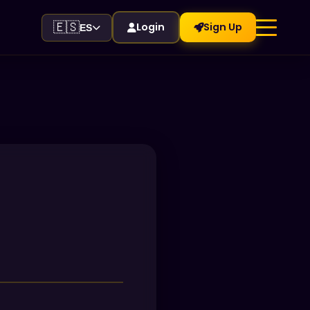
🇪🇸
Login
Sign Up
ES