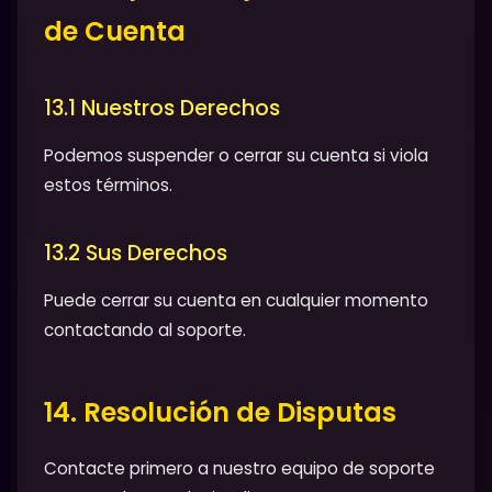
de Cuenta
13.1 Nuestros Derechos
Podemos suspender o cerrar su cuenta si viola
estos términos.
13.2 Sus Derechos
Puede cerrar su cuenta en cualquier momento
contactando al soporte.
14. Resolución de Disputas
Contacte primero a nuestro equipo de soporte