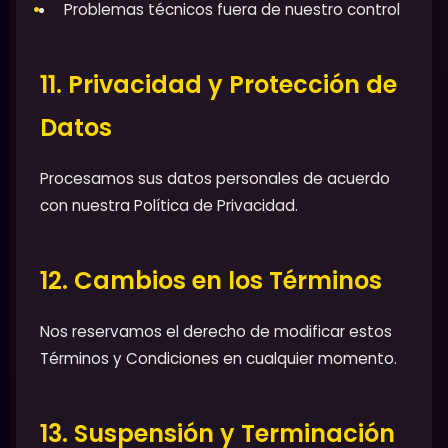
Problemas técnicos fuera de nuestro control
11. Privacidad y Protección de
Datos
Procesamos sus datos personales de acuerdo
con nuestra Política de Privacidad.
12. Cambios en los Términos
Nos reservamos el derecho de modificar estos
Términos y Condiciones en cualquier momento.
13. Suspensión y Terminación