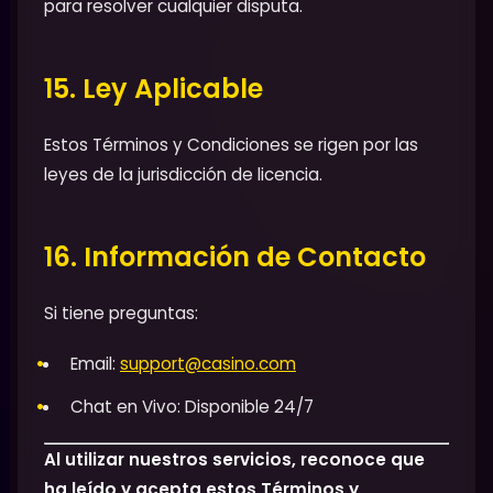
para resolver cualquier disputa.
15. Ley Aplicable
Estos Términos y Condiciones se rigen por las
leyes de la jurisdicción de licencia.
16. Información de Contacto
Si tiene preguntas:
Email:
support@casino.com
Chat en Vivo: Disponible 24/7
Al utilizar nuestros servicios, reconoce que
ha leído y acepta estos Términos y