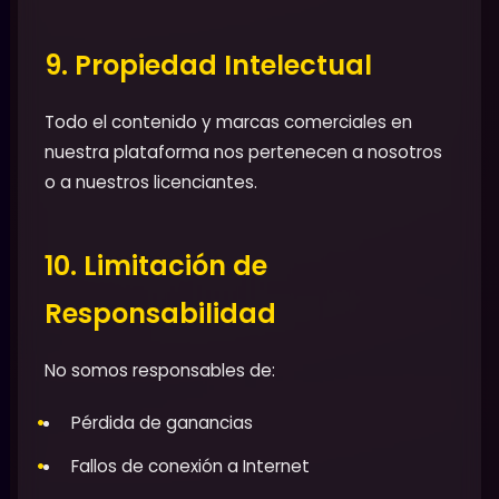
9. Propiedad Intelectual
Todo el contenido y marcas comerciales en
nuestra plataforma nos pertenecen a nosotros
o a nuestros licenciantes.
10. Limitación de
Responsabilidad
No somos responsables de:
Pérdida de ganancias
Fallos de conexión a Internet