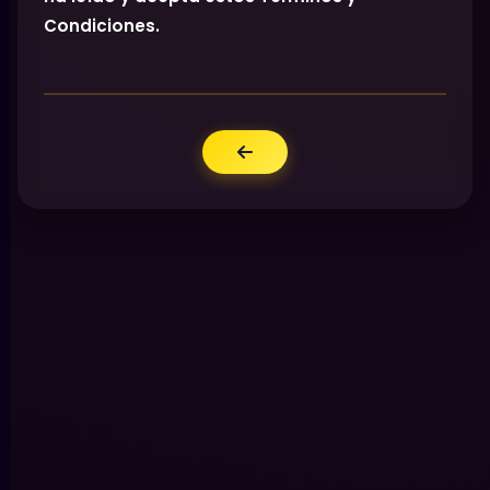
Condiciones.