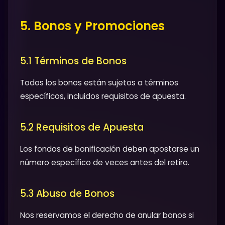
5. Bonos y Promociones
5.1 Términos de Bonos
Todos los bonos están sujetos a términos
específicos, incluidos requisitos de apuesta.
5.2 Requisitos de Apuesta
Los fondos de bonificación deben apostarse un
número específico de veces antes del retiro.
5.3 Abuso de Bonos
Nos reservamos el derecho de anular bonos si