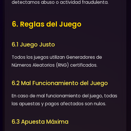
detectamos abuso o actividad fraudulenta.
6. Reglas del Juego
6.1 Juego Justo
Todos los juegos utilizan Generadores de
Números Aleatorios (RNG) certificados.
6.2 Mal Funcionamiento del Juego
En caso de mal funcionamiento del juego, todas
las apuestas y pagos afectados son nulos.
6.3 Apuesta Máxima