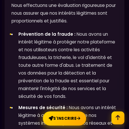
Nous effectuons une évaluation rigoureuse pour
nous assurer que nos intérêts légitimes sont
proportionnels et justifiés.
Prévention de la fraude :
Nous avons un
intérêt légitime à protéger notre plateforme
et nos utilisateurs contre les activités
frauduleuses, la tricherie, le vol d'identité et
toute autre forme d'abus. Le traitement de
vos données pour la détection et la
prévention de la fraude est essentiel pour
maintenir l'intégrité de nos services et la
sécurité de vos fonds.
Mesures de sécurité :
Nous avons un intérêt
légitime à assurer la sécurité de nos
S'INSCRIRE
systèmes informatiques, de nos réseaux et