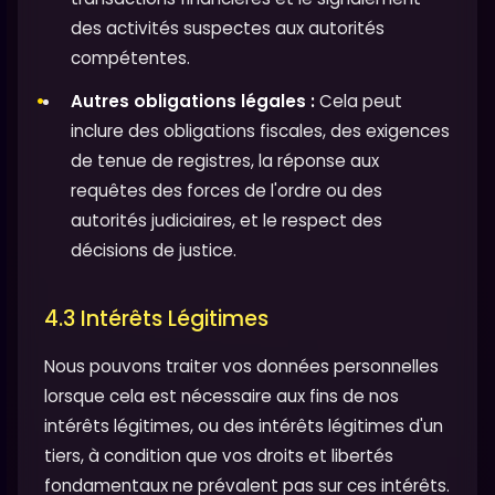
des activités suspectes aux autorités
compétentes.
Autres obligations légales :
Cela peut
inclure des obligations fiscales, des exigences
de tenue de registres, la réponse aux
requêtes des forces de l'ordre ou des
autorités judiciaires, et le respect des
décisions de justice.
4.3 Intérêts Légitimes
Nous pouvons traiter vos données personnelles
lorsque cela est nécessaire aux fins de nos
intérêts légitimes, ou des intérêts légitimes d'un
tiers, à condition que vos droits et libertés
fondamentaux ne prévalent pas sur ces intérêts.