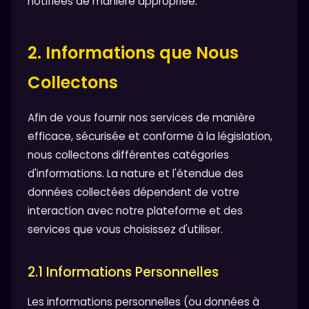
notifiées de manière appropriée.
2. Informations que Nous
Collectons
Afin de vous fournir nos services de manière
efficace, sécurisée et conforme à la législation,
nous collectons différentes catégories
d'informations. La nature et l'étendue des
données collectées dépendent de votre
interaction avec notre plateforme et des
services que vous choisissez d'utiliser.
2.1 Informations Personnelles
Les informations personnelles (ou données à