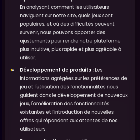
En analysant comment les utilisateurs
naviguent sur notre site, quels jeux sont
populaires, et où des difficultés peuvent
survenir, nous pouvons apporter des
ajustements pour rendre notre plateforme
plus intuitive, plus rapide et plus agréable à
utiliser.
Développement de produits :
Les
informations agrégées sur les préférences de
jeu et l'utilisation des fonctionnalités nous
guident dans le développement de nouveaux
jeux, l'amélioration des fonctionnalités
existantes et l'introduction de nouvelles
offres qui répondent aux attentes de nos
utilisateurs.