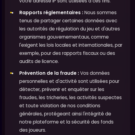
votre adresse IP sont utilisées à ces fins.
Rapports réglementaires :
Nous sommes
tenus de partager certaines données avec
les autorités de régulation du jeu et d'autres
organismes gouvernementaux, comme
l'exigent les lois locales et internationales, par
exemple, pour des rapports fiscaux ou des
audits de licence.
Prévention de la fraude :
Vos données
personnelles et d'activité sont utilisées pour
détecter, prévenir et enquêter sur les
fraudes, les tricheries, les activités suspectes
et toute violation de nos conditions
générales, protégeant ainsi l'intégrité de
notre plateforme et la sécurité des fonds
des joueurs.