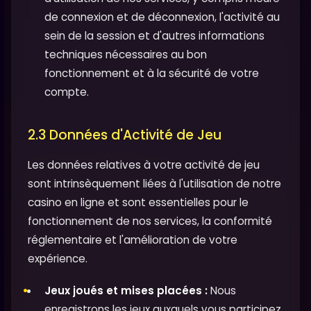
de connexion et de déconnexion, l'activité au
sein de la session et d'autres informations
techniques nécessaires au bon
fonctionnement et à la sécurité de votre
compte.
2.3 Données d'Activité de Jeu
Les données relatives à votre activité de jeu
sont intrinsèquement liées à l'utilisation de notre
casino en ligne et sont essentielles pour le
fonctionnement de nos services, la conformité
réglementaire et l'amélioration de votre
expérience.
Jeux joués et mises placées :
Nous
enregistrons les jeux auxquels vous participez,