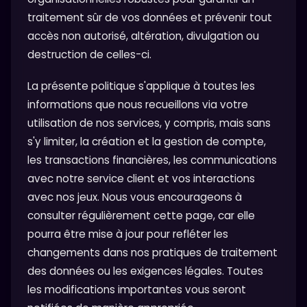
traitement sûr de vos données et prévenir tout
accès non autorisé, altération, divulgation ou
destruction de celles-ci.
La présente politique s'applique à toutes les
informations que nous recueillons via votre
utilisation de nos services, y compris, mais sans
s'y limiter, la création et la gestion de compte,
les transactions financières, les communications
avec notre service client et vos interactions
avec nos jeux. Nous vous encourageons à
consulter régulièrement cette page, car elle
pourra être mise à jour pour refléter les
changements dans nos pratiques de traitement
des données ou les exigences légales. Toutes
les modifications importantes vous seront