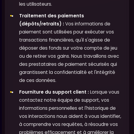
les utilisateurs.
Traitement des paiements
(dépôts/retraits) :
Vos informations de
paiement sont utilisées pour exécuter vos
transactions financières, qu'il s'agisse de
déposer des fonds sur votre compte de jeu
ou de retirer vos gains. Nous travaillons avec
des prestataires de paiement sécurisés qui
garantissent la confidentialité et l'intégrité
de ces données.
Fourniture du support client :
Lorsque vous
contactez notre équipe de support, vos
informations personnelles et l'historique de
vos interactions nous aident à vous identifier,
à comprendre vos requêtes, à résoudre vos
problèmes efficacement et à améliorer la