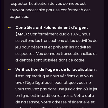
respecter. L'utilisation de vos données est
souvent nécessaire pour se conformer à ces
exigences.
Contrôles anti-blanchiment d'argent
(AML) :
Conformément aux lois AML, nous
surveillons les transactions et les activités de
jeu pour détecter et prévenir les activités
suspectes. Vos données transactionnelles et
d'identité sont utilisées dans ce cadre.
Vérification de l'âge et de la localisation :
Il est impératif que nous vérifions que vous
avez l'âge légal pour jouer et que vous ne
vous trouvez pas dans une juridiction où le jeu
en ligne est interdit ou restreint. Votre date
de naissance, votre adresse résidentielle et