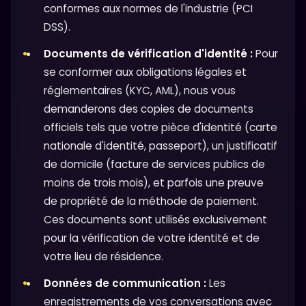
conformes aux normes de l'industrie (PCI
DSS).
Documents de vérification d'identité :
Pour
se conformer aux obligations légales et
réglementaires (KYC, AML), nous vous
demanderons des copies de documents
officiels tels que votre pièce d'identité (carte
nationale d'identité, passeport), un justificatif
de domicile (facture de services publics de
moins de trois mois), et parfois une preuve
de propriété de la méthode de paiement.
Ces documents sont utilisés exclusivement
pour la vérification de votre identité et de
votre lieu de résidence.
Données de communication :
Les
enregistrements de vos conversations avec