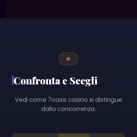
⚖️
Confronta e Scegli
Vedi come 7oasis casino si distingue
dalla concorrenza.