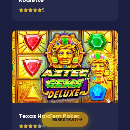
Roulette
5
Texas Hold'em Poker
REGISTRATI
4