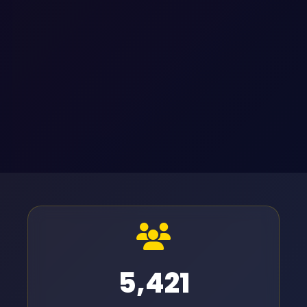
5,421