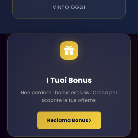
VINTO OGGI
I Tuoi Bonus
Non perdere i bonus esclusivi. Clicca per
scoprire le tue offerte!
Reclama Bonus