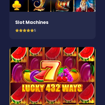
Slot Machines
5