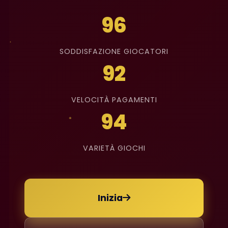
96
SODDISFAZIONE GIOCATORI
92
VELOCITÀ PAGAMENTI
94
VARIETÀ GIOCHI
Inizia